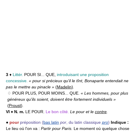
3
♦
Littér.
POUR SI... QUE,
introduisant une proposition
concessive.
« pour si précieux qu'il le tînt, Bonaparte entendait ne
pas le mettre au pinacle »
(
Madelin
)
.
♢ POUR PLUS, POUR MOINS... QUE.
« Les hommes, pour plus
généreux qu'ils soient, doivent être fortement individuels »
(
Proust
)
.
VI
♦
N. m.
LE POUR.
Le bon côté.
Le pour et le
contre
.
●
pour
préposition
(
bas latin
por
, du latin classique
pro
)
Indique :
Le lieu où l'on va :
Partir pour Paris.
Le moment où quelque chose