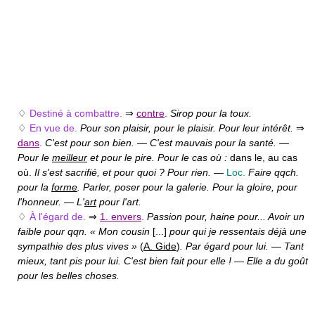
♢
Destiné à combattre.
⇒
contre
.
Sirop pour la toux.
♢
En vue de.
Pour son plaisir, pour le plaisir. Pour leur intérêt.
⇒
dans
.
C'est pour son bien.
—
C'est mauvais pour la santé.
—
Pour le
meilleur
et pour le pire. Pour le cas où :
dans le, au cas
où.
Il s'est sacrifié, et pour quoi ? Pour rien.
—
Loc.
Faire qqch.
pour la
forme
. Parler, poser pour la galerie. Pour la gloire, pour
l'honneur.
—
L'
art
pour l'art.
♢
À l'égard de.
⇒
1. envers
.
Passion pour, haine pour... Avoir un
faible pour qqn. « Mon cousin
[...]
pour qui je ressentais déjà une
sympathie des plus vives »
(
A. Gide
)
. Par égard pour lui.
—
Tant
mieux, tant pis pour lui. C'est bien fait pour elle !
—
Elle a du goût
pour les belles choses.