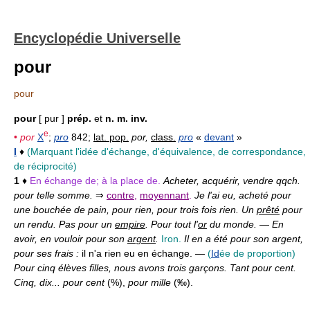
Encyclopédie Universelle
pour
pour
pour
[ pur ]
prép.
et
n. m. inv.
e
•
por
X
;
pro
842;
lat. pop.
por,
class.
pro
«
devant
»
I
♦
(Marquant l'idée d'échange, d'équivalence, de correspondance,
de réciprocité)
1
♦
En échange de; à la place de.
Acheter, acquérir, vendre qqch.
pour telle somme.
⇒
contre
,
moyennant
.
Je l'ai eu, acheté pour
une bouchée de pain, pour rien, pour trois fois rien. Un
prêté
pour
un rendu. Pas pour un
empire
. Pour tout l'
or
du monde.
—
En
avoir, en vouloir pour son
argent
.
Iron.
Il en a été pour son argent,
pour ses frais :
il n'a rien eu en échange. —
(
Id
ée de proportion)
Pour cinq élèves filles, nous avons trois garçons. Tant pour cent.
Cinq, dix... pour cent
(%),
pour mille
(‰).