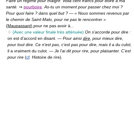
Faire un régime pour maigrir. Voilà cent francs pour boire à ma
santé.
⇒
pourboire
.
As-tu un moment pour passer chez moi ?
Pour quoi faire ? dans quel but ?
—
« Nous sommes revenus par
le chemin de Saint-Malo, pour ne pas le rencontrer »
(
Maupassant
),
pour ne pas avoir à...
♢
(Avec une valeur finale très atténuée)
On s'accorde pour dire :
on est d'accord en disant. —
Pour ainsi
dire
, pour mieux dire,
pour tout dire. Ce n'est pas, c'est pas pour dire, mais il a du culot,
il a vraiment du culot. —
Je l'ai dit pour rire, pour plaisanter. C'est
pour rire
(
cf
. Histoire de rire)
.