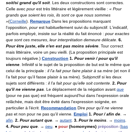
soit/si grand qu'il soit
. Les deux constructions sont correctes.
Celle avec
pour
est très littéraire et légèrement vieillie :
« Pour
grands que soient les rois
,
ils sont ce que nous sommes
»
(
Corneille
).
Remarque
Dans les propositions marquant
l'opposition,
pour
est habituellement suivi du subjonctif. L'indicatif,
parfois employé, insiste sur la réalité du fait énoncé :
pour exactes
que sont ces mesures
,
leur interprétation demeure délicate
.
6.
Pour être juste
,
elle n'en est pas moins sévère
. Tour correct
mais littéraire, voire un peu vieilli. (La proposition principale est
toujours négative.)
Construction
1.
Pour venir / pour qu'il
vienne
. Infinitif si le sujet de la proposition de but est le même que
celui de la principale :
il l'a fait pour faire plaisir à sa mère
(et non il
l'a fait pour qu'il fasse plaisir à sa mère). Subjonctif si les deux
sujets sont différents :
il l'a fait pour qu'elle soit contente
.
2.
Pour
qu'il ne vienne pas
. Le déplacement de la négation avant
que
(pour ne pas que) est fréquent aujourd'hui dans l'expression orale
relâchée, mais doit être évité dans l'expression soignée, en
particulier à l'écrit.
Recommandation
Dire
pour qu'il ne vienne
pas
et non pour ne pas qu'il vienne.
Emploi
1.
Pour / afin de
. →
afin
.
2.
Pour autant que
. →
autant
.
3.
Pour le moins
. →
moins
.
4.
Pour peu que
. →
peu
. ●
pour
(homonymes)
préposition
(
bas