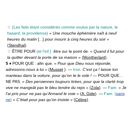
♢
(Les faits étant considérés comme voulus par la nature, le
hasard, la providence)
« Une mouche éphémère naît à neuf
heures du matin
[...]
pour mourir à cinq heures du soir »
(
Stendhal
)
.
♢ ÊTRE POUR
(et l'inf.) :
être sur le point de.
« Quand il fut pour
la quitter devant la porte de sa maison »
(
Montherlant
)
.
5
♦ POUR QUE :
afin que.
« Pour que Dieu nous réponde,
adressons-nous à lui »
(
Musset
)
.
—
Iron.
C'est ça ! laisse ton
manteau dans la voiture, pour qu'on te le vole !
— POUR QUE...
NE PAS.
« Des persiennes toujours tirées, pour que la clarté trop
vive ne mangeât pas le bleu tendre du reps »
(
Zola
)
.
—
Fam.
« Je
l'ai pris pour ne pas qu'Armand le voie »
(
A. Gide
)
.
—
Fam.
(
sans
ne
)
« C'était pour pas qu'on insiste »
(
Céline
)
.