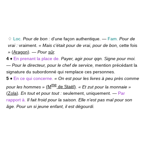
♢
Loc.
Pour de bon :
d'une façon authentique. —
Fam.
Pour de
vrai :
vraiment.
« Mais c'était pour de vrai, pour de bon,
cette fois
»
(
Aragon
)
.
—
Pour
sûr
.
4
♦
En prenant la place de.
Payer, agir pour qqn. Signe pour moi.
—
Pour le directeur, pour le chef de service,
mention précédant la
signature du subordonné qui remplace ces personnes.
5
♦
En ce qui concerne.
« On est pour les livres à peu près comme
me
pour les hommes »
(
M
de Staël
)
. « Et zut pour la monnaie »
(
Zola
)
. En tout et pour tout :
seulement, uniquement. —
Par
rapport à.
Il fait froid pour la saison. Elle n'est pas mal pour son
âge. Pour un si jeune enfant, il est dégourdi.