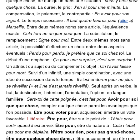
quelque chose, de quelqu'un dans une situation :
Vous y êtes pour
quelque chose.
La durée, le prix :
J'en ai pour une minute.
La
compensation, le paiement, la contrepartie :
En avoir pour son
argent.
Le temps nécessaire :
Il faut quatre heures pour (
aller
à)
Marseille.
Entre deux mêmes noms sans article, l'équivalence
exacte :
Cela fera un an jour pour jour.
La substitution, le
remplacement :
Signe pour moi.
Entre deux mêmes mots sans
article, la possibilité d'effectuer un choix entre deux aspects
éventuels :
Perdu pour perdu
,
je préfère que ce soi chez toi.
Le
début d'une emphase :
Ça pour une surprise
,
c'est une surprise !
Un attribut du sujet ou du complément d'objet :
On l'avait laissé
pour mort.
Suivi d'un infinitif, une simple coordination, avec une
idée de succession dans le temps :
Il s'est endormi pour ne plus
se réveiller (= et il ne s'est jamais réveillé).
Seul après un verbe, le
but, la destination, l'intention, l'orientation, l'option, en langue
familière :
Sers-toi de cette poignée
,
c'est fait pour.
Avoir pour soi
quelque chose,
compter quelque chose parmi les avantages que
l'on possède.
Être pour, voter pour,
acquiescer, émettre un vote
favorable.
Littéraire.
Être pour,
être sur le point de :
J'étais pour
sortir quand il est arrivé.
Être pour,
être de nature à :
Cela n'était
pas pour me déplaire.
N'être pour rien, pour pas grand-chose,
être pour quelque chose dans,
n'être aucunement, ou être peu