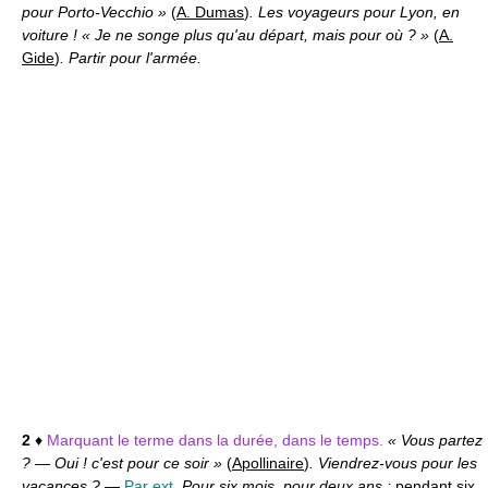
pour Porto-Vecchio »
(
A. Dumas
)
. Les voyageurs pour Lyon, en
voiture ! « Je ne songe plus qu'au départ, mais pour où ? »
(
A.
Gide
)
. Partir pour l'armée.
2
♦
Marquant le terme dans la durée, dans le temps.
« Vous partez
? — Oui ! c'est pour ce soir »
(
Apollinaire
)
. Viendrez-vous pour les
vacances ?
—
Par ext.
Pour six mois, pour deux ans :
pendant six