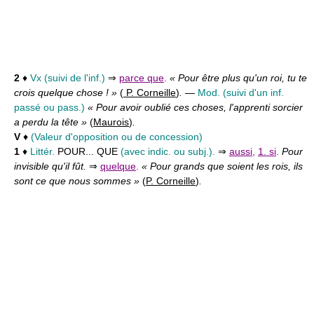
2
♦
Vx
(suivi de l'inf.)
⇒
parce que
.
« Pour être plus qu'un roi, tu te
crois quelque chose ! »
(
P. Corneille
)
.
—
Mod.
(suivi d'un inf.
passé ou pass.)
« Pour avoir oublié ces choses, l'apprenti sorcier
a perdu la tête »
(
Maurois
)
.
V
♦
(Valeur d'opposition ou de concession)
1
♦
Littér.
POUR... QUE
(avec indic. ou subj.).
⇒
aussi
,
1. si
.
Pour
invisible qu'il fût.
⇒
quelque
.
« Pour grands que soient les rois, ils
sont ce que nous sommes »
(
P. Corneille
)
.