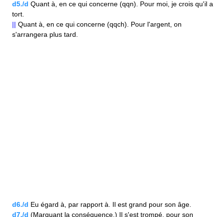
d5./d
Quant à, en ce qui concerne (qqn). Pour moi, je crois qu'il a
tort.
||
Quant à, en ce qui concerne (qqch). Pour l'argent, on
s'arrangera plus tard.
d6./d
Eu égard à, par rapport à. Il est grand pour son âge.
d7./d
(Marquant la conséquence.) Il s'est trompé, pour son