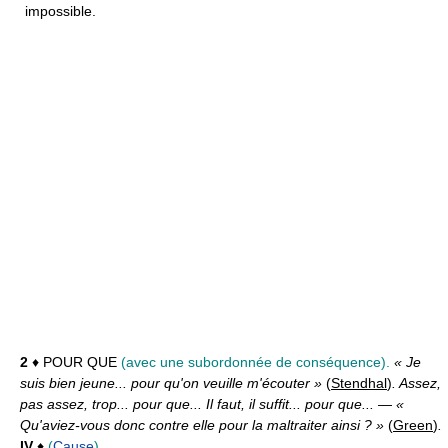
impossible.
2
♦ POUR QUE
(avec une subordonnée de conséquence).
« Je
suis bien jeune... pour qu'on veuille m'écouter »
(
Stendhal
)
. Assez,
pas assez, trop... pour que... Il faut, il suffit... pour que...
—
«
Qu'aviez-vous donc contre elle pour la maltraiter ainsi ? »
(
Green
)
.
IV
♦
(
Cause
)