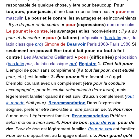
responsable de quelque chose, y être pour beaucoup.
Pour
toujours, pour jamais,
d'une façon qui ne finira pas. ●
pour
nom
masculin
Le pour et le contre,
les avantages et les inconvénients
:
Il y a du pour et du contre.
●
pour
(expressions)
nom masculin
Le pour et le contre,
les avantages et les inconvénients :
Il y a du
pour et du contre.
●
pour
(citations)
préposition
(
bas latin
por
, du
latin classique
pro
)
Simone de
Beauvoir
Paris 1908-Paris 1986
Si
seulement on pouvait être tout à fait pour, ou tout à fait
contre !
Les Mandarins
Gallimard
●
pour
(difficultés)
préposition
(
bas latin
por
, du latin classique
pro
)
Registre
1.
C'est fait pour
.
L'emploi de
pour
sans complément (
il a tout fait pour
,
c'est étudié
pour
, etc.) est familier.
2.
Être pour
= être favorable à qqch.
D'emploi courant avec un complément
(être pour la conduite
accompagnée
,
pour le scrutin uninominal à deux tours)
, mais
légèrement familier quand il n'est suivi d'aucun complément
(
tout
le monde
était pour)
.
Recommandation
Dans l'expression
soignée, préférer
être favorable à
,
être partisan de
.
3.
Pour moi
=
à mon avis. Légèrement familier.
Recommandation
Préférer
selon moi
ou
à mon avis
.
4.
Pour de bon
,
pour de vrai
,
pour de
rire
.
Pour de bon
est légèrement familier.
Pour de vrai
est familier.
Pour de rire
appartient au langage enfantin.
5.
Pour grand qu'il