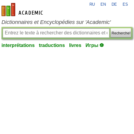
RU
EN
DE
ES
fr-academic.com
Dictionnaires et Encyclopédies sur 'Academic'
Recherche!
interprétations
traductions
livres
Игры ⚽