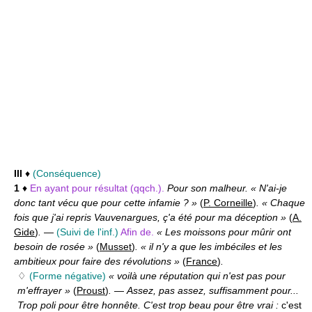
III
♦
(Conséquence)
1
♦
En ayant pour résultat (qqch.).
Pour son malheur. « N'ai-je
donc tant vécu que pour cette infamie ? »
(
P. Corneille
)
. « Chaque
fois que j'ai repris Vauvenargues, ç'a été pour ma déception »
(
A.
Gide
)
.
—
(Suivi de l'inf.)
Afin de.
« Les moissons pour mûrir ont
besoin de rosée »
(
Musset
)
. « il n'y a que les imbéciles et les
ambitieux pour faire des révolutions »
(
France
)
.
♢
(Forme négative)
« voilà une réputation qui n'est pas pour
m'effrayer »
(
Proust
)
.
—
Assez, pas assez, suffisamment pour...
Trop poli pour être honnête. C'est trop beau pour être vrai :
c'est