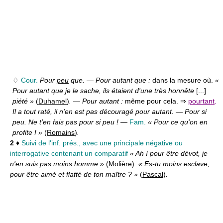
♢
Cour.
Pour
peu
que.
—
Pour autant que :
dans la mesure où.
«
Pour autant que je le sache, ils étaient d'une très honnête
[...]
piété »
(
Duhamel
)
.
—
Pour autant :
même pour cela. ⇒
pourtant
.
Il a tout raté, il n'en est pas découragé pour autant.
—
Pour si
peu. Ne t'en fais pas pour si peu !
—
Fam.
« Pour ce qu'on en
profite ! »
(
Romains
)
.
2
♦
Suivi de l'inf. prés., avec une principale négative ou
interrogative contenant un comparatif
« Ah ! pour être dévot, je
n'en suis pas moins homme »
(
Molière
)
. « Es-tu moins esclave,
pour être aimé et flatté de ton maître ? »
(
Pascal
)
.