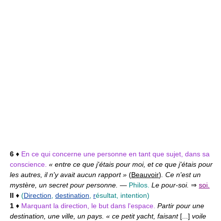
6
♦
En ce qui concerne une personne en tant que sujet, dans sa
conscience.
« entre ce que j'étais pour moi, et ce que j'étais pour
les autres, il n'y avait aucun rapport »
(
Beauvoir
)
. Ce n'est un
mystère, un secret pour personne.
—
Philos.
Le pour-soi.
⇒
soi.
II
♦
(
Direction
,
destination
,
r
ésultat, intention)
1
♦
Marquant la direction, le but dans l'espace.
Partir pour une
destination, une ville, un pays. « ce petit yacht, faisant
[...]
voile