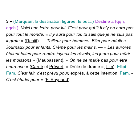
3
♦
(Marquant la destination figurée, le but...)
Destiné à (qqn,
qqch.).
Voici une lettre pour lui. C'est pour qui ? Il n'y en aura pas
pour tout le monde. « Il y aura pour toi; tu sais que je ne suis pas
ingrate »
(
Restif
)
.
—
Tailleur pour hommes. Film pour adultes.
Journaux pour enfants. Crème pour les mains.
—
« Les aurores
étaient faites pour rendre joyeux les réveils, les jours pour mûrir
les moissons »
(
Maupassant
)
. « On ne se marie pas pour être
heureuse »
(
Carné
et
Prévert
, « Drôle de drame »,
film
)
.
Ellipt
Fam.
C'est fait, c'est prévu pour,
exprès, à cette intention.
Fam.
«
C'est étudié pour »
(
F. Raynaud
)
.