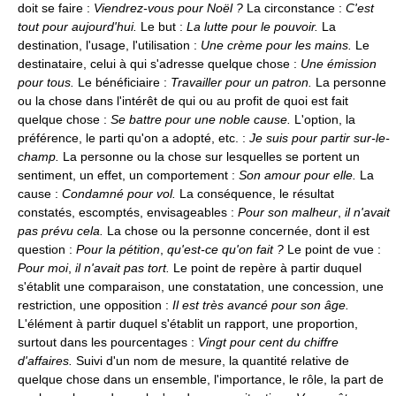
doit se faire :
Viendrez-vous pour Noël ?
La circonstance :
C'est
tout pour aujourd'hui.
Le but :
La lutte pour le pouvoir.
La
destination, l'usage, l'utilisation :
Une crème pour les mains.
Le
destinataire, celui à qui s'adresse quelque chose :
Une émission
pour tous.
Le bénéficiaire :
Travailler pour un patron.
La personne
ou la chose dans l'intérêt de qui ou au profit de quoi est fait
quelque chose :
Se battre pour une noble cause.
L'option, la
préférence, le parti qu'on a adopté, etc. :
Je suis pour partir sur-le-
champ.
La personne ou la chose sur lesquelles se portent un
sentiment, un effet, un comportement :
Son amour pour elle.
La
cause :
Condamné pour vol.
La conséquence, le résultat
constatés, escomptés, envisageables :
Pour son malheur
,
il n'avait
pas prévu cela.
La chose ou la personne concernée, dont il est
question :
Pour la pétition
,
qu'est-ce qu'on fait ?
Le point de vue :
Pour moi
,
il n'avait pas tort.
Le point de repère à partir duquel
s'établit une comparaison, une constatation, une concession, une
restriction, une opposition :
Il est très avancé pour son âge.
L'élément à partir duquel s'établit un rapport, une proportion,
surtout dans les pourcentages :
Vingt pour cent du chiffre
d'affaires.
Suivi d'un nom de mesure, la quantité relative de
quelque chose dans un ensemble, l'importance, le rôle, la part de