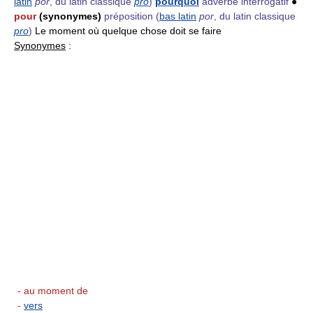
latin
por
, du latin classique
pro
)
pourquoi
adverbe interrogatif
●
pour
(synonymes)
préposition
(
bas latin
por
, du latin classique
pro
)
Le moment où quelque chose doit se faire
Synonymes
:
- au moment de
-
vers