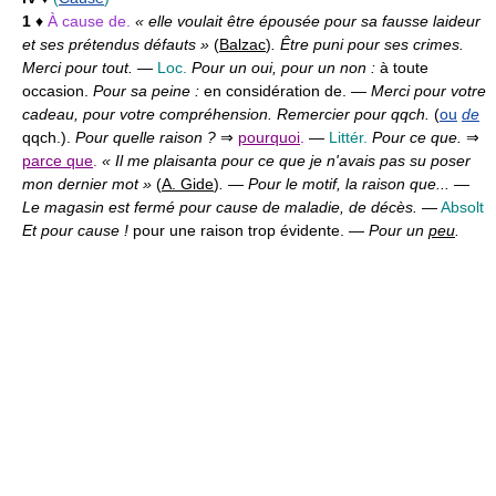
1
♦
À cause de.
« elle voulait être épousée pour sa fausse laideur
et ses prétendus défauts »
(
Balzac
)
. Être puni pour ses crimes.
Merci pour tout.
—
Loc.
Pour un oui, pour un non :
à toute
occasion.
Pour sa peine :
en considération de. —
Merci pour votre
cadeau, pour votre compréhension. Remercier pour qqch.
(
ou
de
qqch.).
Pour quelle raison ?
⇒
pourquoi
.
—
Littér.
Pour ce que.
⇒
parce que
.
« Il me plaisanta pour ce que je n'avais pas su poser
mon dernier mot »
(
A. Gide
)
.
—
Pour le motif, la raison que...
—
Le magasin est fermé pour cause de maladie, de décès.
—
Absolt
Et pour cause !
pour une raison trop évidente. —
Pour un
peu
.